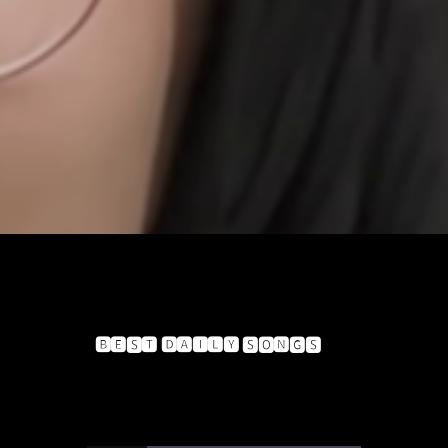
stik dan
🅱🅴🆂🆃 🅳🅰🅸🅻🆈 🆂🅾🅽🅶🆂
Sandiwara Radio
MD22