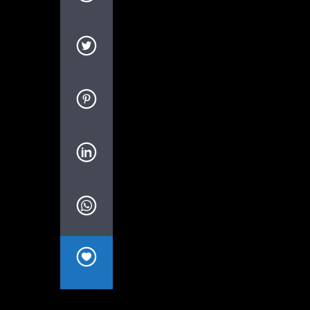
Bahasa: Bahasa Indonesia (Indonesian)
Transkrip/Skrip:
CG: Dakar, Senegal
Museum seni bawah laut pertama di Senega
kehidupan laut; Upaya menyelamatkan ling
Berharap dapat dukungan finansial;
SOT-1: OUMY DIAW / AHLI PEM
SOT-2: OUMY DIAW / AHLI PEM
SOT-3: WALID STÉPHANE HUSSE
SOT-4: RODWAN EL ALI / DIREK
SOT-5: RODWAN EL ALI / DIREK
STANDUP: HELMI JOHANNES / JU