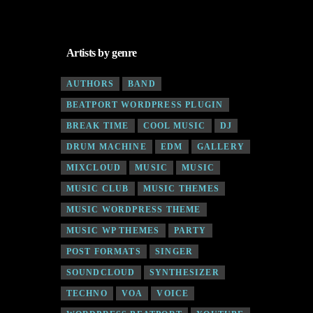
Artists by genre
AUTHORS
BAND
BEATPORT WORDPRESS PLUGIN
BREAK TIME
COOL MUSIC
DJ
DRUM MACHINE
EDM
GALLERY
MIXCLOUD
MUSIC
MUSIC
MUSIC CLUB
MUSIC THEMES
MUSIC WORDPRESS THEME
MUSIC WP THEMES
PARTY
POST FORMATS
SINGER
SOUNDCLOUD
SYNTHESIZER
TECHNO
VOA
VOICE