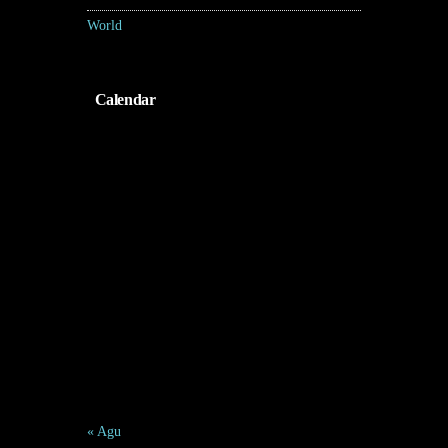
World
(31)
Calendar
Agustus 2026
S
S
R
K
J
S
M
1
2
3
4
5
6
7
8
9
10
11
12
13
14
15
16
17
18
19
20
21
22
23
24
25
26
27
28
29
30
31
« Agu