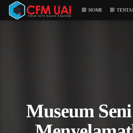
HOME
TENTA
Museum Seni 
Menyelamatk
ostream.com/16012/listen.mp3):