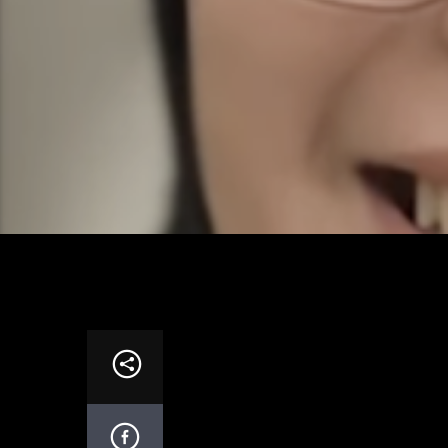
Museum ini bertujuan meningkatkan kesad
jaring ikan yang membahayakan kehidupa
Jaringan: VOA