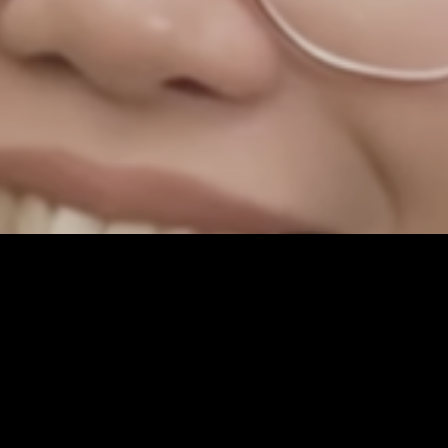
aran akan masalah lingkungan di teluk yang dipenuhi polusi botol pla
n satwa laut. Berikut laporan tim VOA.