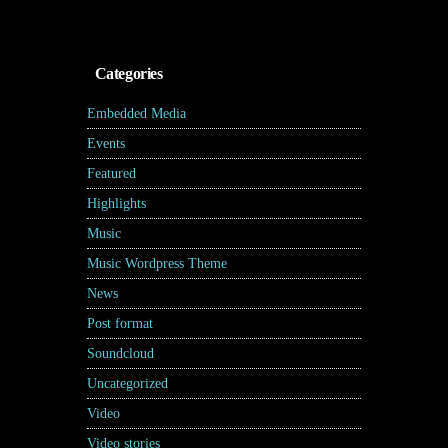
Categories
Embedded Media
(4)
Events
(7)
Featured
(5)
Highlights
(6)
Music
(17)
Music Wordpress Theme
(8)
News
(30)
Post format
(5)
Soundcloud
(1)
Uncategorized
(2)
Video
(2)
Video stories
(5)