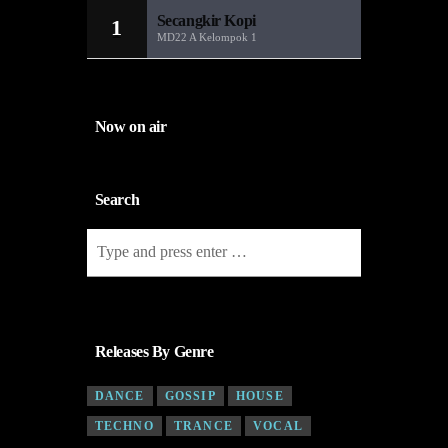
Secangkir Kopi
1
MD22 A Kelompok 1
Now on air
i laut;
Search
Releases By Genre
DANCE
GOSSIP
HOUSE
TECHNO
TRANCE
VOCAL