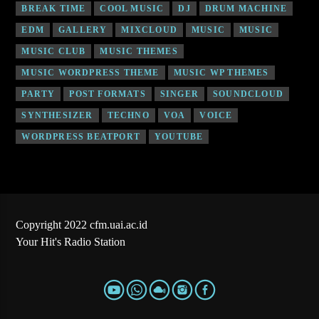
BREAK TIME
COOL MUSIC
DJ
DRUM MACHINE
EDM
GALLERY
MIXCLOUD
MUSIC
MUSIC
MUSIC CLUB
MUSIC THEMES
MUSIC WORDPRESS THEME
MUSIC WP THEMES
PARTY
POST FORMATS
SINGER
SOUNDCLOUD
SYNTHESIZER
TECHNO
VOA
VOICE
WORDPRESS BEATPORT
YOUTUBE
Copyright 2022 cfm.uai.ac.id
Your Hit's Radio Station