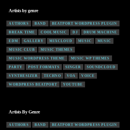
Artists by genre
AUTHORS
BAND
BEATPORT WORDPRESS PLUGIN
BREAK TIME
COOL MUSIC
DJ
DRUM MACHINE
EDM
GALLERY
MIXCLOUD
MUSIC
MUSIC
MUSIC CLUB
MUSIC THEMES
MUSIC WORDPRESS THEME
MUSIC WP THEMES
PARTY
POST FORMATS
SINGER
SOUNDCLOUD
SYNTHESIZER
TECHNO
VOA
VOICE
WORDPRESS BEATPORT
YOUTUBE
Artists By Genre
AUTHORS
BAND
BEATPORT WORDPRESS PLUGIN