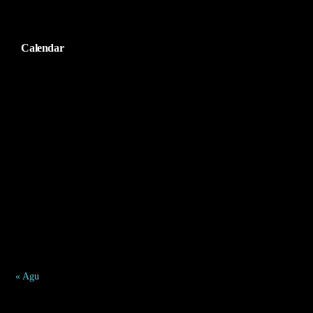
Calendar
Agustus 2026
S
S
R
K
J
S
M
1
2
3
4
5
6
7
8
9
10
11
12
13
14
15
16
17
18
19
20
21
22
23
24
25
26
27
28
29
30
31
« Agu