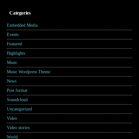
Categories
Embedded Media
(4)
Events
(7)
Featured
(5)
Highlights
(6)
Music
(17)
Music Wordpress Theme
(8)
News
(30)
Post format
(5)
Soundcloud
(1)
Uncategorized
(2)
Video
(2)
Video stories
(5)
World
(31)