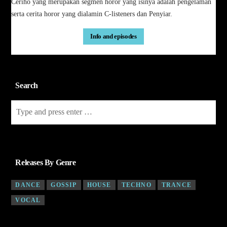
Ceriho yang merupakan segmen horor yang isinya adalah pengelaman
serta cerita horor yang dialamin C-listeners dan Penyiar.
Info and episodes
Search
Releases By Genre
DANCE
GOSSIP
HOUSE
TECHNO
TRANCE
VOCAL